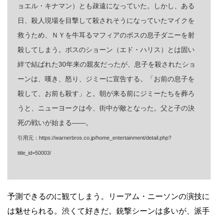
ョエル・キナマン）とも疎遠になっていた。しかし、ある
日、殺人現場を目撃して殺されそうになっていたマイクを
救うため、ＮＹを牛耳るマフィアのボスの息子ダニーを射
殺してしまう。ボスのショーン（エド・ハリス）とは固い
絆で結ばれた30年来の親友だったが、息子を殺されたショ
ーンは、嘆き、怒り、ジミーに宣告する。「お前の息子を
殺して、お前も殺す」と。朝が来る前にジミーたちを葬ろ
うと、ニューヨークは今、街中が敵となった。父と子の決
死の戦いが始まる――。
引用元：https://warnerbros.co.jp/home_entertainment/detail.php?
title_id=50003/
予測できるのに観てしまう。リーアム・ニーソンの演技に
は魅せられる。渋くて好きだ。銃撃シーンは多いが、派手