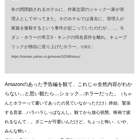
冬の間閉鎖されるホテルに、作家志望のジャック一家が管
理人としてやってきた。そのホテルでは過去に、管理人が
家族を惨殺するという事件が起こっていたのだが……。モ
ダン・ホラーの帝王S・キングの同名原作を離れ、キューブ
リックが独自に造り上げたホラー。
引用元：
https://movies.yahoo.co.jp/movie/10248/story/
Amazonのあった予告編を観て、これじゃ全然内容がわか
らない…と思い観たら…ショック…ホラーだった。
（ちゃ
んとホラーって書いてあったの見ていなかっただけ）終始、緊張
する音楽…ハラハラしっぱなんし。観てから放心状態。映画で疲
れるなんて…。ダニーが可愛いんだけど、ちょっと怖い…いや、
みんな怖い…