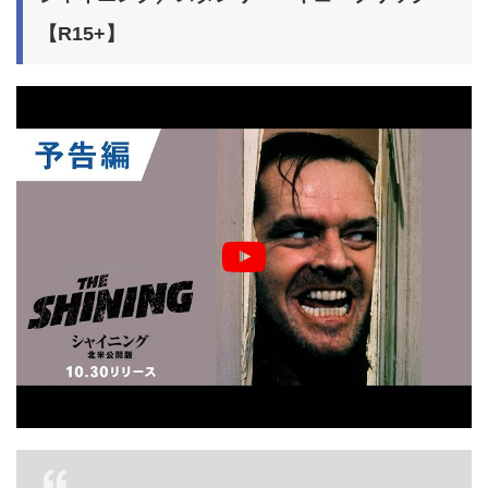
【R15+】