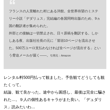
フランスの人里離れた村にある洋館。全世界待望のミステ
リー小説「デダリュス」完結編の各国同時出版のため、9ヵ
国の翻訳者が集められた。
外部との接触は一切禁止され、日々原稿を翻訳する。しか
しある夜、出版社社長の元に「冒頭10ページを流出させ
た。500万ユーロ支払わなければ全ページが流出する」とい
う脅迫メールが届く――。
引用元：Amazon
レンタル料500円払って観ました。予告観てどうしても観
たくって。
結論、観て良かった。途中から困惑し、最後は完全に騙さ
れた…。９人の個性あるキャラがまた良い。「デュダリ
ス」読みたいわ…