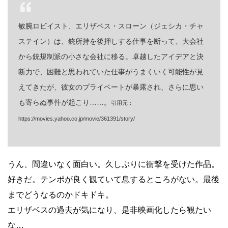
敏腕ロビイスト、エリザベス・スローン（ジェシカ・チャ
ステイン）は、銃所持を後押しする仕事を断って、大会社
から銃規制派の小さな会社に移る。卓越したアイデアと決
断力で、困難と思われていた仕事がうまくいく可能性が見
えてきたが、彼女のプライベートが暴露され、さらに思い
も寄らぬ事件が起こり……。
引用元：
https://movies.yahoo.co.jp/movie/361391/story/
うん、間違いなく面白い。久しぶりに衝撃を受けた作品。
好きだ。テンポが良く観ていて息するところがない。最後
までどうなるのかドキドキ。
エリザベスの過去が気になり、是非映画化したら観たい
な…