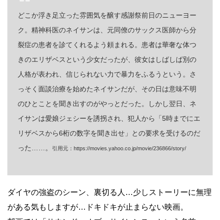
どこか浮き足立った雰囲気を醸す感謝祭前日のニューヨー
ク。精神科医のネイサンは、元同僚のサックス医師から分
裂症の患者を診てくれるよう頼まれる。患者は華奢な体つ
きのエリザベスという少女だったが、彼女はしばしば別の
人格が表われ、信じられない力で暴力をふるうという。さ
っそく面談治療を始めたネイサンだが、その日は意味不明
のひとことを聞き出すのがやっとだった。しかし翌日、ネ
イサンは愛娘ジェシーを誘拐され、犯人から「5時までにエ
リザベスから6桁の数字を聞き出せ」との要求を受けるのだ
った……。
引用元：https://movies.yahoo.co.jp/movie/236866/story/
ダイヤの強盗のシーン、裏切る人…少しストーリーに無理
がある気もしますが…ドキドキが止まらない映画。