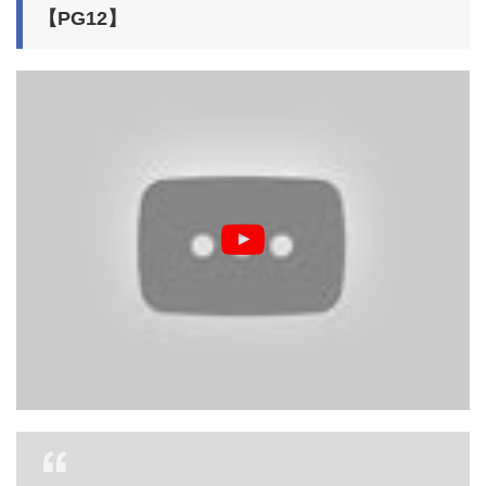
【PG12】