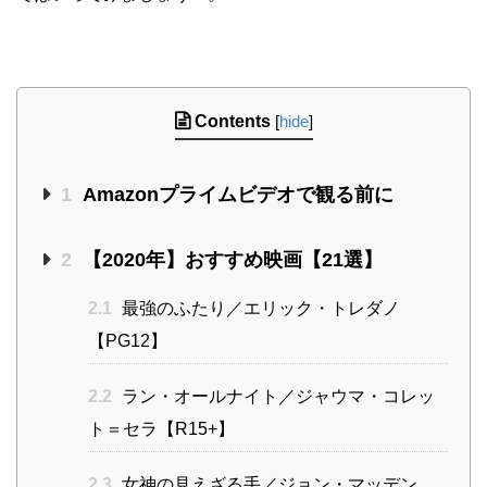
Contents
[
hide
]
1
Amazonプライムビデオで観る前に
2
【2020年】おすすめ映画【21選】
2.1
最強のふたり／エリック・トレダノ
【PG12】
2.2
ラン・オールナイト／ジャウマ・コレッ
ト＝セラ【R15+】
2.3
女神の見えざる手／ジョン・マッデン