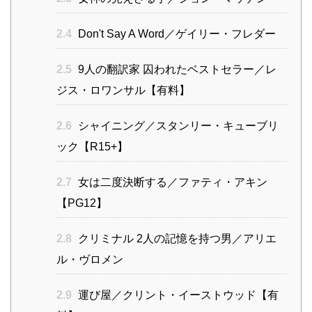
2.4
Don't Say A Word／ゲイリー・フレダー
2.5
9人の翻訳家 囚われたベストセラー／レ
ジス・ロワンサル【有料】
2.6
シャイニング／スタンリー・キューブリ
ック【R15+】
2.7
女は二度決断する／ファティ・アキン
【PG12】
2.8
クリミナル 2人の記憶を持つ男／アリエ
ル・ヴロメン
2.9
運び屋／クリント・イーストウッド【有