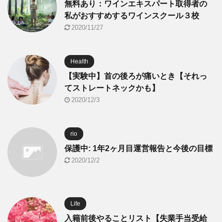
無料あり：ワインエキスパート取得者の
私がおすすめするワインスクール３校
2020/11/27
Health
【実験中】首の後ろが痛いとき【それっ
てストレートネックかも】
2020/12/3
rio
保護中: 1年2ヶ月目運営報告と今後の目標
2020/12/2
Life
入籍前後やることリスト【失業手当受給