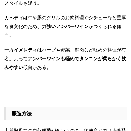
スタイルも違う。
カヘティは
牛や豚のグリルのお肉料理やシチューなど重厚
な食文化のため、
力強いアンバーワイン
がつくられる傾
向。
一方
イメレティは
ハーブや野菜、鶏肉など軽めの料理が有
名。よって
アンバーワインも軽めでタンニンが柔らかく飲
みやすい
傾向がある。
醸造方法
土着酵母での自然発酵が多いものの、後発産地では培養酵