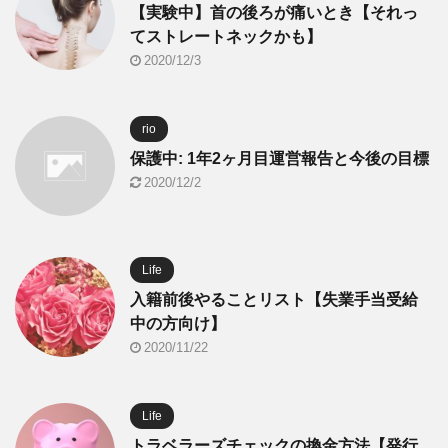
【実験中】首の後ろが痛いとき【それっ
てストレートネックかも】
2020/12/3
rio
保護中: 1年2ヶ月目運営報告と今後の目標
2020/12/2
Life
入籍前後やることリスト【失業手当受給
中の方向け】
2020/11/22
Life
トラベラーズチェックの換金方法【発行