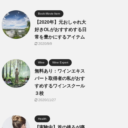
Book-Movie-Item
【2020年】元おしゃれ大
好きOLがおすすめする日
常を豊かにするアイテム
2020/9/9
Wine
Wine Expert
無料あり：ワインエキス
パート取得者の私がおす
すめするワインスクール
３校
2020/11/27
Health
【実験中】首の後ろが痛