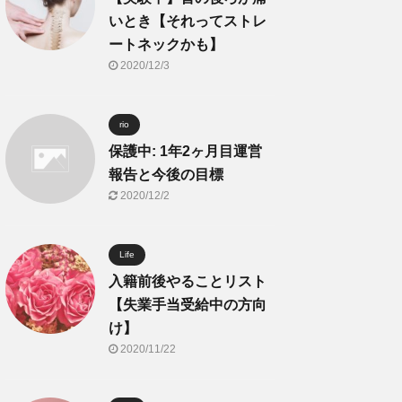
いとき【それってストレ
ートネックかも】
2020/12/3
rio
保護中: 1年2ヶ月目運営
報告と今後の目標
2020/12/2
Life
入籍前後やることリスト
【失業手当受給中の方向
け】
2020/11/22