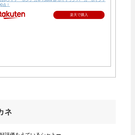
2010]シャトー ポンテ カネ 750ml 赤 ポイヤック パーカーポイント
00点！
楽天で購入
カネ
好評価をえているシャトー。