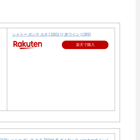
シャトー ポンテ カネ [ 2001 ] ( 赤ワイン ) [J][S]
楽天で購入